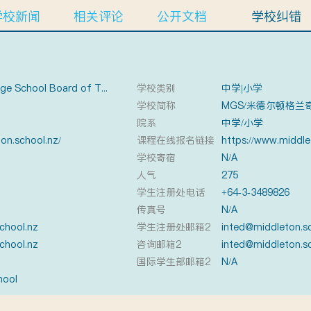
学校新闻
相关评论
公开文档
学校纠错
The Middleton Grange School Board of Trustees
学校类别
中学|小学
学校简称
MGS/米德尔顿格兰
院系
中学/小学
on.school.nz/
课程在线报名链接
学校寄宿
N/A
人气
275
学生注册处电话
+64-3-3489826
传真号
N/A
chool.nz
学生注册处邮箱2
inted@middleton.s
chool.nz
咨询邮箱2
inted@middleton.s
国际学生部邮箱2
N/A
hool