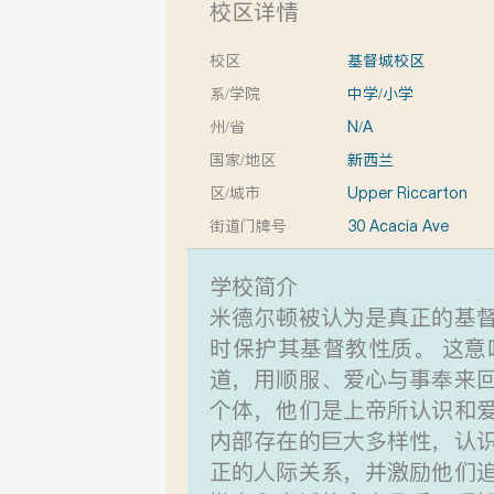
校区详情
校区
基督城校区
系/学院
中学/小学
州/省
N/A
国家/地区
新西兰
区/城市
Upper Riccarton
街道门牌号
30 Acacia Ave
学校简介
米德尔顿被认为是真正的基
时保护其基督教性质。 这
道，用顺服、爱心与事奉来
个体，他们是上帝所认识和
内部存在的巨大多样性，认
正的人际关系，并激励他们