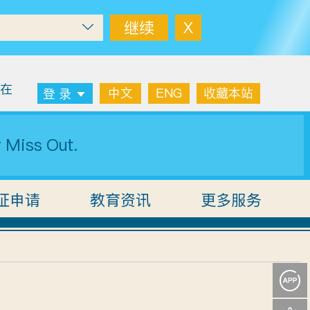
继续
X
自在
中文
ENG
收藏本站
登 录
r Miss Out.
证申请
教育资讯
更多服务