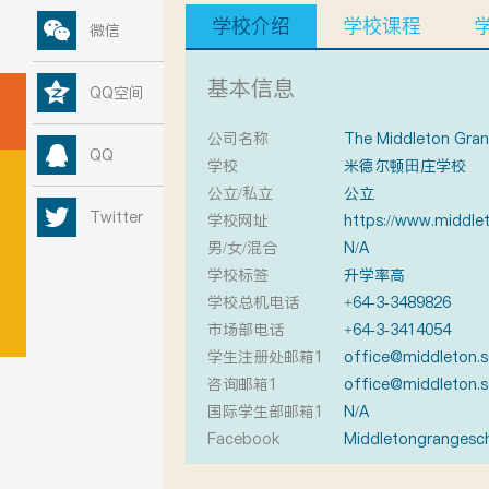
学校介绍
学校课程
微信
基本信息
QQ空间
公司名称
QQ
学校
米德尔顿田庄学校
公立/私立
公立
Twitter
学校网址
https://www.middlet
男/女/混合
N/A
学校标签
升学率高
学校总机电话
+64-3-3489826
市场部电话
+64-3-3414054
学生注册处邮箱1
office@middleton.s
咨询邮箱1
office@middleton.s
国际学生部邮箱1
N/A
Facebook
Middletongrangesc